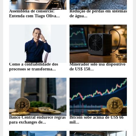
Assembleia de consórcio:
Redução de perdas em sistemas
Entenda com Tiago Oliva...
de água...
Como a confiabilidade dos
Minerador solo usa dispositivo
processos se transforma...
de US$ 150...
Banco Central endurece regras
Bitcoin sobe acima de US$ 66
para exchanges de...
mil...