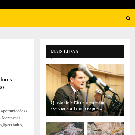
MAIS LIDAS
dores:
so
Queda de 93% da memecoin
associada a Trump expõe...
oportunidades e
a Mantovani
egligenciados,