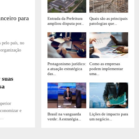
anceiro para
Entrada da Prefeitura
Quais são as principais
ampliou disputa por...
patologias que...
 pelo país, no
 organização
Protagonismo jurídico:
Como as empresas
a atuação estratégica
podem implementar
das...
uma...
 suas
sa
uperior
economizar e
Brasil na vanguarda
Lições de impacto para
...
verde: A estratégia...
um negócio...