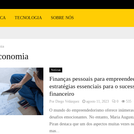
ICA
TECNOLOGIA
SOBRE NÓS
mia
Economia
Notícias
Finanças pessoais para empreende
estratégias essenciais para o suces
financeiro
Por
Diego Velázquez
agosto 11, 2023
0
535
O mundo do empreendedorismo oferece inúmeras 
desafios emocionantes. No entanto, Maria August
Piran destaca que um dos aspectos muitas vezes n
mas...