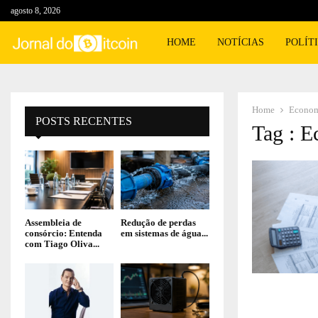
agosto 8, 2026
HOME
NOTÍCIAS
POLÍT
Home
Econo
POSTS RECENTES
Tag : 
Assembleia de
Redução de perdas
consórcio: Entenda
em sistemas de água...
com Tiago Oliva...