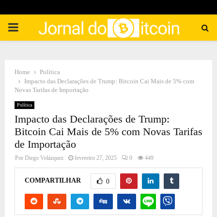
PRIMARY
MENU
Home
Política
Impacto das Declarações de Trump: Bitcoin Cai Mais de 5% com
Novas Tarifas de Importação
Política
Impacto das Declarações de Trump:
Bitcoin Cai Mais de 5% com Novas Tarifas
de Importação
Por
Diego Velázquez
fevereiro 27, 2025
0
449
COMPARTILHAR
0