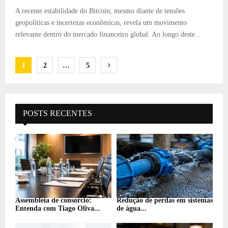
A recente estabilidade do Bitcoin, mesmo diante de tensões
geopolíticas e incertezas econômicas, revela um movimento
relevante dentro do mercado financeiro global. Ao longo deste...
Paginação
1
2
…
5
de
posts
POSTS RECENTES
Assembleia de consórcio:
Redução de perdas em sistemas
Entenda com Tiago Oliva...
de água...