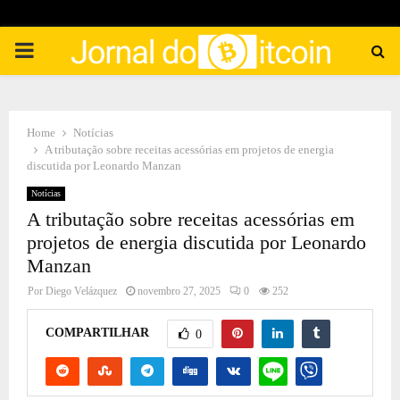
PRIMARY
MENU
Home
Notícias
A tributação sobre receitas acessórias em projetos de energia
discutida por Leonardo Manzan
Notícias
A tributação sobre receitas acessórias em
projetos de energia discutida por Leonardo
Manzan
Por
Diego Velázquez
novembro 27, 2025
0
252
COMPARTILHAR
0