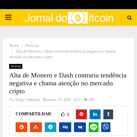
PRIMARY
MENU
Home
Notícias
Alta de Monero e Dash contraria tendência negativa e chama
atenção no mercado cripto
Notícias
Alta de Monero e Dash contraria tendência
negativa e chama atenção no mercado
cripto
Por
Diego Velázquez
janeiro 19, 2026
0
200
COMPARTILHAR
0