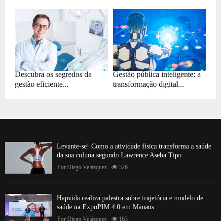
Descubra os segredos da
Gestão pública inteligente: a
gestão eficiente...
transformação digital...
Levante-se! Como a atividade física transforma a saúde
da sua coluna segundo Lawrence Aseba Tipo
Por
Diego Velázquez
326
Hapvida realiza palestra sobre trajetória e modelo de
saúde na ExpoPIM 4.0 em Manaus
Por
Diego Velázquez
163