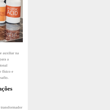
 auxiliar na
para a
ional
 físico e
safio.
ações
 transformador