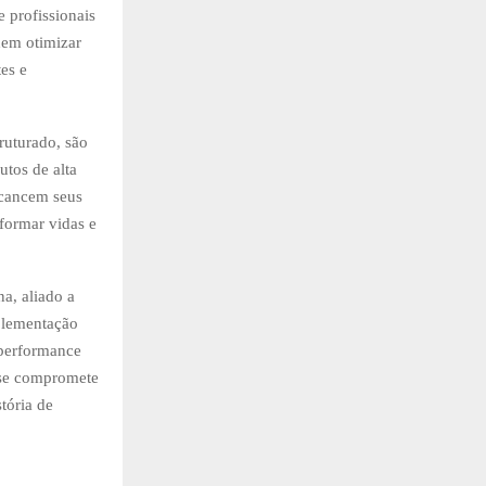
 profissionais
dem otimizar
tes e
truturado, são
utos de alta
lcancem seus
formar vidas e
a, aliado a
uplementação
 performance
n se compromete
tória de