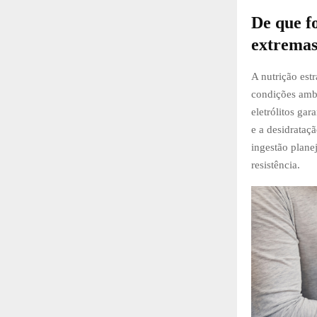
De que f
extrema
A nutrição est
condições ambi
eletrólitos ga
e a desidrata
ingestão plane
resistência.