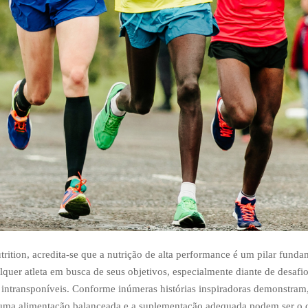
trition, acredita-se que a nutrição de alta performance é um pilar funda
lquer atleta em busca de seus objetivos, especialmente diante de desafi
intransponíveis. Conforme inúmeras histórias inspiradoras demonstra
 uma alimentação balanceada e a suplementação adequada podem ser o d