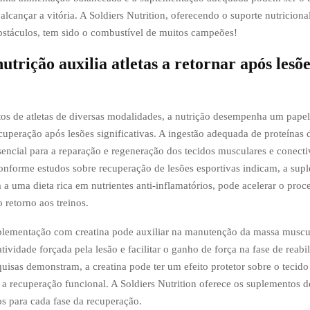
e alcançar a vitória. A Soldiers Nutrition, oferecendo o suporte nutriciona
bstáculos, tem sido o combustível de muitos campeões!
trição auxilia atletas a retornar após lesõe
os de atletas de diversas modalidades, a nutrição desempenha um papel
cuperação após lesões significativas. A ingestão adequada de proteínas d
sencial para a reparação e regeneração dos tecidos musculares e conecti
onforme estudos sobre recuperação de lesões esportivas indicam, a sup
a a uma dieta rica em nutrientes anti-inflamatórios, pode acelerar o proc
o retorno aos treinos.
plementação com creatina pode auxiliar na manutenção da massa muscu
tividade forçada pela lesão e facilitar o ganho de força na fase de reabil
isas demonstram, a creatina pode ter um efeito protetor sobre o tecido
a a recuperação funcional. A Soldiers Nutrition oferece os suplementos de
os para cada fase da recuperação.