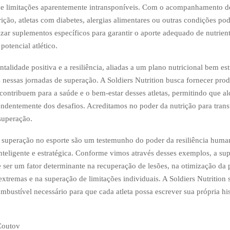
e limitações aparentemente intransponíveis. Com o acompanhamento de
rição, atletas com diabetes, alergias alimentares ou outras condições po
lizar suplementos específicos para garantir o aporte adequado de nutrien
potencial atlético.
talidade positiva e a resiliência, aliadas a um plano nutricional bem es
s nessas jornadas de superação. A Soldiers Nutrition busca fornecer prod
contribuem para a saúde e o bem-estar desses atletas, permitindo que a
ndentemente dos desafios. Acreditamos no poder da nutrição para trans
superação.
e superação no esporte são um testemunho do poder da resiliência human
nteligente e estratégica. Conforme vimos através desses exemplos, a s
ser um fator determinante na recuperação de lesões, na otimização da
xtremas e na superação de limitações individuais. A Soldiers Nutritio
ombustível necessário para que cada atleta possa escrever sua própria his
Coutov