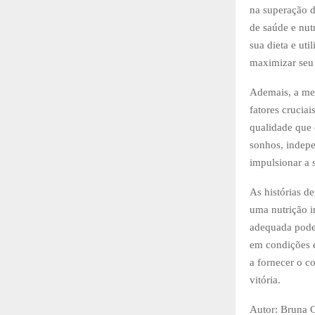
na superação d
de saúde e nut
sua dieta e uti
maximizar seu 
Ademais, a men
fatores cruciai
qualidade que 
sonhos, indepe
impulsionar a 
As histórias d
uma nutrição i
adequada pode 
em condições e
a fornecer o c
vitória.
Autor: Bruna 