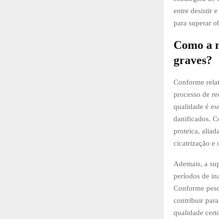
entre desistir 
para superar o
Como a nu
graves?
Conforme relat
processo de re
qualidade é es
danificados. C
proteica, aliad
cicatrização e 
Ademais, a su
períodos de ina
Conforme pesqu
contribuir par
qualidade cert