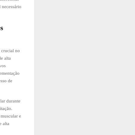
l necessário
s
 crucial no
e alta
vos
lementação
esso de
lar durante
itação.
 muscular e
 alta