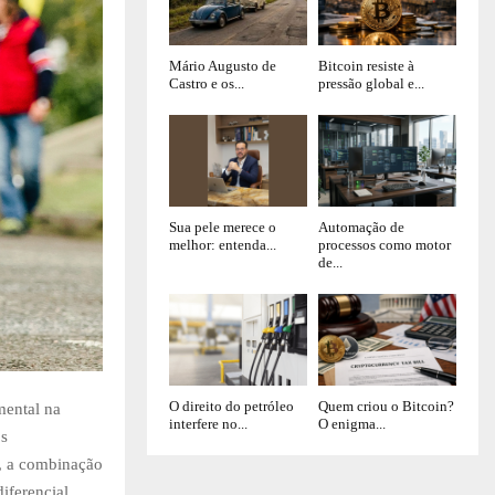
Mário Augusto de
Bitcoin resiste à
Castro e os...
pressão global e...
Sua pele merece o
Automação de
melhor: entenda...
processos como motor
de...
O direito do petróleo
Quem criou o Bitcoin?
mental na
interfere no...
O enigma...
os
m, a combinação
iferencial