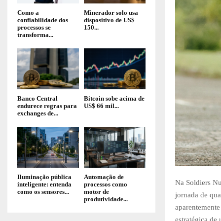
Como a
Minerador solo usa
confiabilidade dos
dispositivo de US$
processos se
150...
transforma...
Banco Central
Bitcoin sobe acima de
endurece regras para
US$ 66 mil...
exchanges de...
Iluminação pública
Automação de
Na Soldiers Nu
inteligente: entenda
processos como
como os sensores...
motor de
jornada de qua
produtividade...
aparentemente 
estratégica de