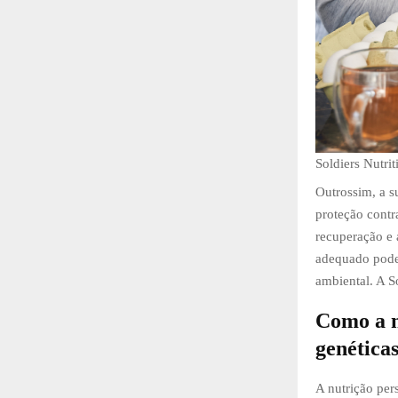
Soldiers Nutrit
Outrossim, a s
proteção contr
recuperação e 
adequado pode 
ambiental. A So
Como a n
genéticas
A nutrição pe