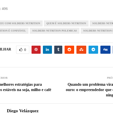
:
406
EU COM SOLDIERS NUTRITION
QUEM É SOLDIERS NUTRITION
SOLDIERS NUTR
ITION É CONFIÁVEL
SOLDIERS NUTRITION POLEMICAS
SOLDIERS NUTRITION
ILHAR
0
ERIOR
PRÓ
elhores estratégias para
Quando um problema vira
s estáveis na soja, milho e café
ouro: o empreendedor que 
nin
Diego Velázquez