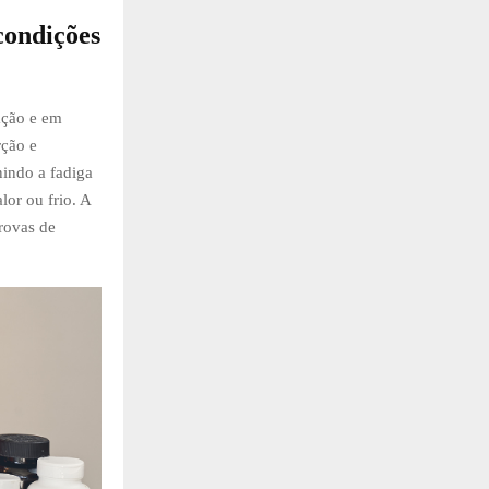
condições
ação e em
rção e
nindo a fadiga
or ou frio. A
provas de