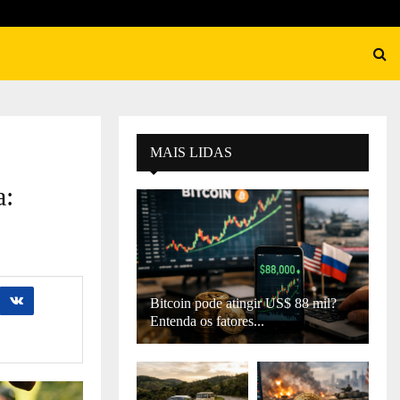
MAIS LIDAS
a:
Bitcoin pode atingir US$ 88 mil?
Entenda os fatores...