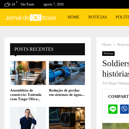
C
São Paulo
agosto 7, 2026
21
HOME
NOTÍCIAS
POLÍT
Home
Notícia
POSTS RECENTES
Notícias
Soldier
históri
Por
Diego Velázqu
Assembleia de
Redução de perdas
consórcio: Entenda
em sistemas de água...
COMPART
com Tiago Oliva...