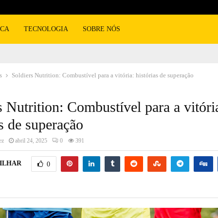
ICA
TECNOLOGIA
SOBRE NÓS
s
Soldiers Nutrition: Combustível para a vitória: histórias de superação
s Nutrition: Combustível para a vitóri
as de superação
ez
abril 24, 2025
0
391
ILHAR
0