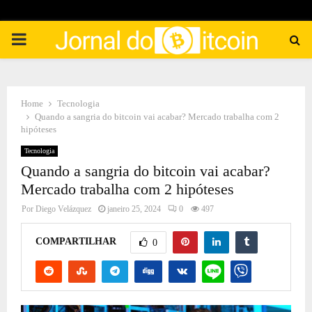
PRIMARY
MENU
Home
Tecnologia
Quando a sangria do bitcoin vai acabar? Mercado trabalha com 2
hipóteses
Tecnologia
Quando a sangria do bitcoin vai acabar?
Mercado trabalha com 2 hipóteses
Por
Diego Velázquez
janeiro 25, 2024
0
497
COMPARTILHAR
0