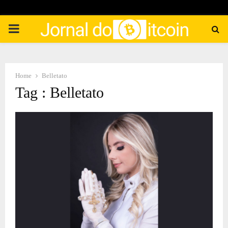
PRIMARY
MENU
Home
Belletato
Tag : Belletato