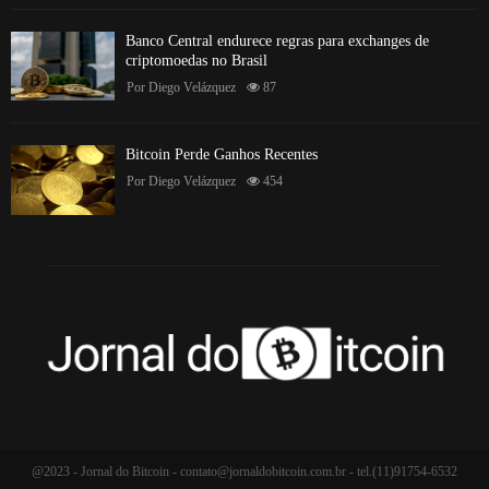
Banco Central endurece regras para exchanges de
criptomoedas no Brasil
Por
Diego Velázquez
87
Bitcoin Perde Ganhos Recentes
Por
Diego Velázquez
454
@2023 - Jornal do Bitcoin -
contato@jornaldobitcoin.com.br
- tel.(11)91754-6532