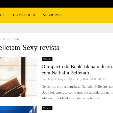
ICA
TECNOLOGIA
SOBRE NÓS
to Sexy revista
elletato Sexy revista
Notícias
O impacto do BookTok na indústria
com Nathalia Belletato
Por
Diego Velázquez
abril 3, 2024
0
571
De acordo com a entusiasta Nathalia Belletato, no
BookTok emergiu como uma força poderosa na in
editorial, moldando os hábitos de leitura...
Notícias