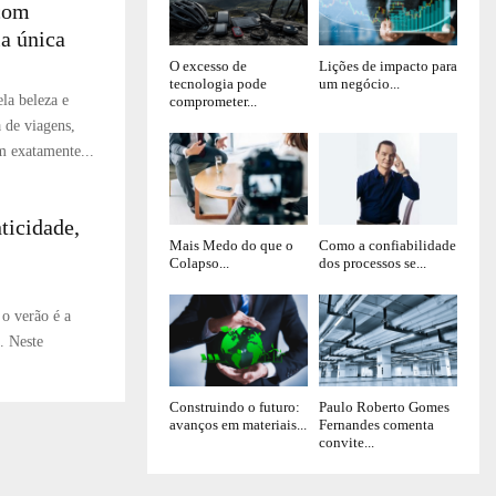
 com
ia única
O excesso de
Lições de impacto para
tecnologia pode
um negócio...
la beleza e
comprometer...
 de viagens,
m exatamente...
ticidade,
Mais Medo do que o
Como a confiabilidade
Colapso...
dos processos se...
o verão é a
l. Neste
Construindo o futuro:
Paulo Roberto Gomes
avanços em materiais...
Fernandes comenta
convite...