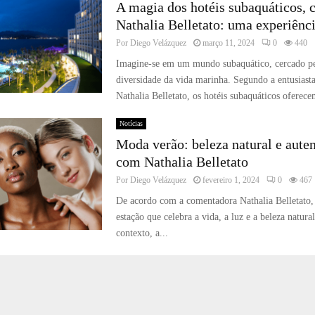
A magia dos hotéis subaquáticos,
Nathalia Belletato: uma experiênc
Por
Diego Velázquez
março 11, 2024
0
440
Imagine-se em um mundo subaquático, cercado pe
diversidade da vida marinha. Segundo a entusiasta
Nathalia Belletato, os hotéis subaquáticos oferece
Notícias
Moda verão: beleza natural e auten
com Nathalia Belletato
Por
Diego Velázquez
fevereiro 1, 2024
0
467
De acordo com a comentadora Nathalia Belletato, 
estação que celebra a vida, a luz e a beleza natura
contexto, a...