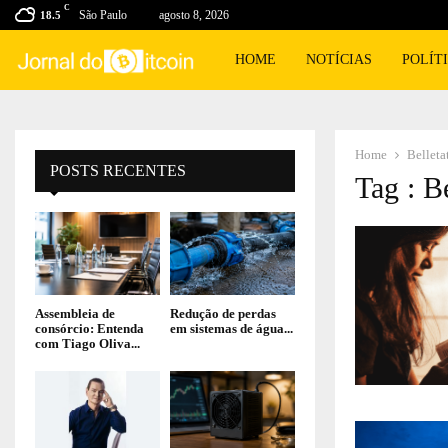
C
São Paulo
agosto 8, 2026
18.5
HOME
NOTÍCIAS
POLÍT
Home
Belleta
POSTS RECENTES
Tag : B
Assembleia de
Redução de perdas
consórcio: Entenda
em sistemas de água...
com Tiago Oliva...