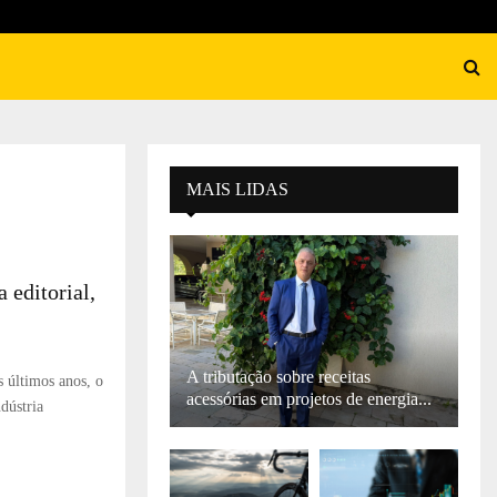
MAIS LIDAS
 editorial,
A tributação sobre receitas
s últimos anos, o
acessórias em projetos de energia...
dústria