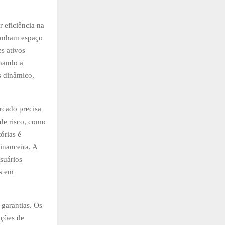
 eficiência na
 ganham espaço
es ativos
rmando a
s dinâmico,
rcado precisa
 de risco, como
órias é
financeira. A
usuários
as em
 garantias. Os
ições de