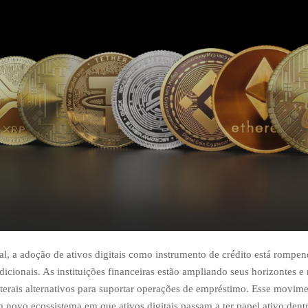
al, a adoção de ativos digitais como instrumento de crédito está rompe
dicionais. As instituições financeiras estão ampliando seus horizontes 
aterais alternativos para suportar operações de empréstimo. Esse movim
 novo ecossistema em que ativos digitais passam a ter papel ativo dentr