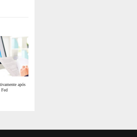
itivamente após
o Fed