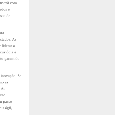
onstrói com
ados e
esso de
ara
ctados. As
 liderar a
 custódia e
to garantido
 inovação. Se
mo as
. As
arão
um passo
is ágil,