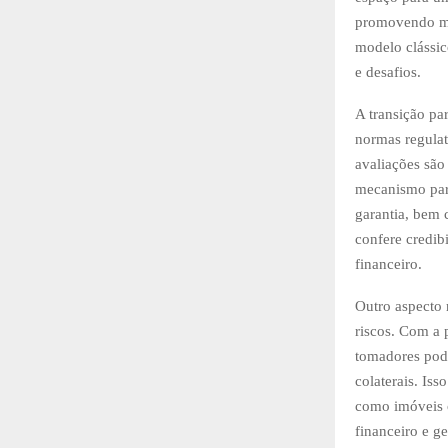
promovendo mai
modelo clássic
e desafios.
A transição pa
normas regulat
avaliações são
mecanismo para
garantia, bem 
confere credib
financeiro.
Outro aspecto 
riscos. Com a p
tomadores pod
colaterais. Is
como imóveis o
financeiro e g