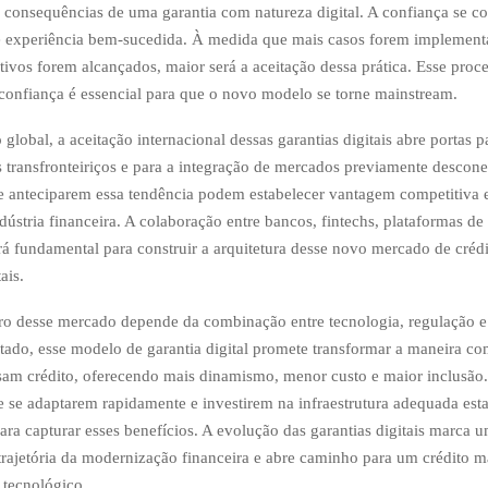
s consequências de uma garantia com natureza digital. A confiança se c
 e experiência bem-sucedida. À medida que mais casos forem implement
itivos forem alcançados, maior será a aceitação dessa prática. Esse proc
confiança é essencial para que o novo modelo se torne mainstream.
lobal, a aceitação internacional dessas garantias digitais abre portas p
 transfronteiriços e para a integração de mercados previamente descone
ue anteciparem essa tendência podem estabelecer vantagem competitiva e
dústria financeira. A colaboração entre bancos, fintechs, plataformas de
rá fundamental para construir a arquitetura desse novo mercado de crédi
ais.
uro desse mercado depende da combinação entre tecnologia, regulação e
do, esse modelo de garantia digital promete transformar a maneira co
am crédito, oferecendo mais dinamismo, menor custo e maior inclusão
ue se adaptarem rapidamente e investirem na infraestrutura adequada est
ara capturar esses benefícios. A evolução das garantias digitais marca 
trajetória da modernização financeira e abre caminho para um crédito ma
 tecnológico.