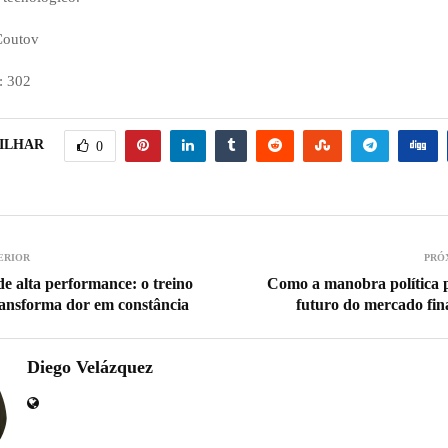
Coutov
:
302
ILHAR
0
ERIOR
PRÓ
e alta performance: o treino
Como a manobra política 
ransforma dor em constância
futuro do mercado fina
Diego Velázquez