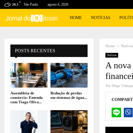
C
São Paulo
agosto 6, 2026
28.3
HOME
NOTÍCIAS
POLÍT
Home
Notícia
POSTS RECENTES
Notícias
A nova 
finance
Por
Diego Velázqu
Assembleia de
Redução de perdas
consórcio: Entenda
em sistemas de água...
COMPART
com Tiago Oliva...