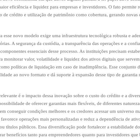
or eficiência e liquidez para empresas e investidores. O fato permite 
o de crédito e utilização de patrimônio como cobertura, gerando novas
ra esse novo modelo exige uma infraestrutura tecnológica robusta e ader
órias. A segurança da custódia, a transparência das operações e a confia
 componentes essenciais desse processo. As instituições precisam estabe
 monitorar valor, volatilidade e liquidez dos ativos digitais que serve
como políticas de liquidação em caso de inadimplência. Esse conjunto d
ilidade ao novo formato e dá suporte à expansão desse tipo de garantia
relevante é o impacto dessa inovação sobre o custo do crédito e a diver
ossibilidade de oferecer garantias mais flexíveis, de diferentes natureza
em conseguir condições melhores e os credores acessar um universo m
so favorece operações mais personalizadas e reduz a dependência de ativo
u títulos públicos. Essa diversificação pode fortalecer a estabilidade d
erar benefícios tanto para empreendedores quanto para investidores qu