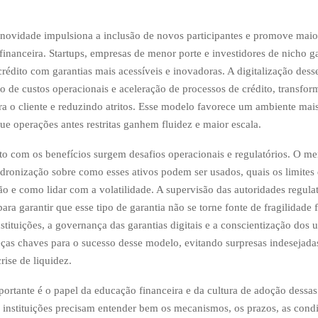
novidade impulsiona a inclusão de novos participantes e promove maior
financeira. Startups, empresas de menor porte e investidores de nicho
crédito com garantias mais acessíveis e inovadoras. A digitalização dess
o de custos operacionais e aceleração de processos de crédito, transfo
ra o cliente e reduzindo atritos. Esse modelo favorece um ambiente mai
e operações antes restritas ganhem fluidez e maior escala.
nto com os benefícios surgem desafios operacionais e regulatórios. O me
adronização sobre como esses ativos podem ser usados, quais os limites
ção e como lidar com a volatilidade. A supervisão das autoridades regulat
ara garantir que esse tipo de garantia não se torne fonte de fragilidade 
stituições, a governança das garantias digitais e a conscientização dos 
as chaves para o sucesso desse modelo, evitando surpresas indesejad
ise de liquidez.
rtante é o papel da educação financeira e da cultura de adoção dessas
 instituições precisam entender bem os mecanismos, os prazos, as cond