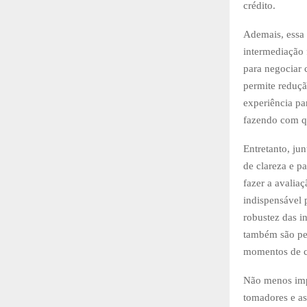
crédito.
Ademais, essa 
intermediação 
para negociar 
permite reduçã
experiência pa
fazendo com qu
Entretanto, ju
de clareza e p
fazer a avalia
indispensável p
robustez das in
também são peç
momentos de cr
Não menos impo
tomadores e as