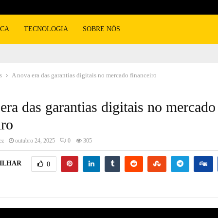
ICA
TECNOLOGIA
SOBRE NÓS
s
A nova era das garantias digitais no mercado financeiro
era das garantias digitais no mercado
iro
ez
outubro 24, 2025
0
305
ILHAR
0