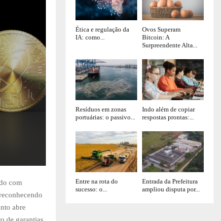
Ética e regulação da
Ovos Superam
IA: como...
Bitcoin: A
Surpreendente Alta...
Resíduos em zonas
Indo além de copiar
portuárias: o passivo...
respostas prontas:...
Entre na rota do
Entrada da Prefeitura
ndo com
sucesso: o...
ampliou disputa por...
e reconhecendo
ento abre
o de garantias,