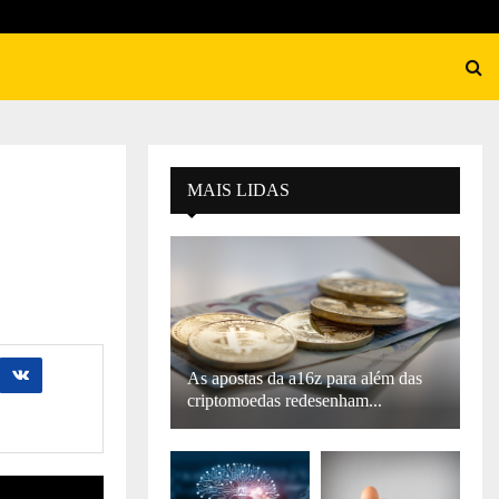
MAIS LIDAS
As apostas da a16z para além das
criptomoedas redesenham...