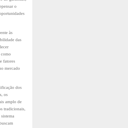
repensar o
 oportunidades
ente às
bilidade das
lecer
m como
e fatores
 no mercado
sificação dos
s, os
ais amplo de
s tradicionais,
o sistema
e buscam