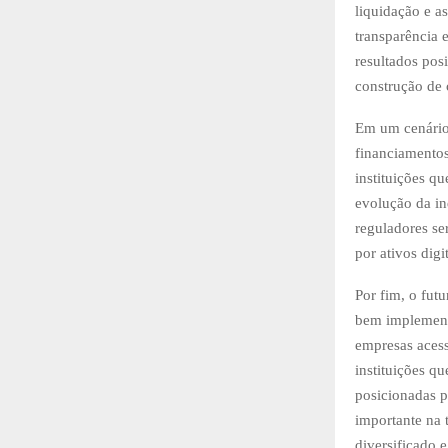
liquidação e a
transparência
resultados pos
construção de 
Em um cenário g
financiamentos
instituições q
evolução da in
reguladores se
por ativos digit
Por fim, o fut
bem implementa
empresas acess
instituições q
posicionadas p
importante na 
diversificado e