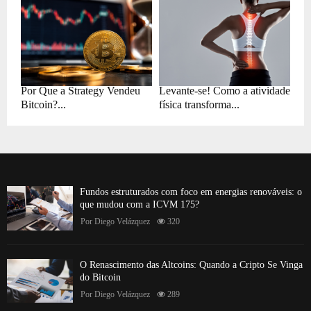
Por Que a Strategy Vendeu
Levante-se! Como a atividade
Bitcoin?...
física transforma...
Fundos estruturados com foco em energias renováveis: o
que mudou com a ICVM 175?
Por
Diego Velázquez
320
O Renascimento das Altcoins: Quando a Cripto Se Vinga
do Bitcoin
Por
Diego Velázquez
289