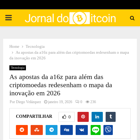
PRIMARY
MENU
Home
Tecnologia
As apostas da a16z para além das criptomoedas redesenham o mapa
da inovação em 2026
Tecnologia
As apostas da a16z para além das
criptomoedas redesenham o mapa da
inovação em 2026
Por
Diego Velázquez
janeiro 19, 2026
0
236
COMPARTILHAR
0