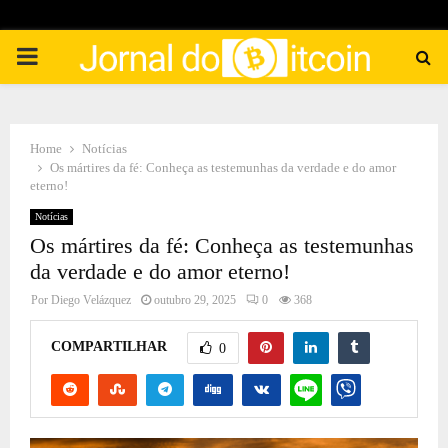
PRIMARY
MENU
Home
Notícias
Os mártires da fé: Conheça as testemunhas da verdade e do amor
eterno!
Notícias
Os mártires da fé: Conheça as testemunhas
da verdade e do amor eterno!
Por
Diego Velázquez
outubro 29, 2025
0
368
COMPARTILHAR
0