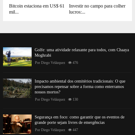
Bitcoin estaciona em US$ 61
Investir no campo para colher
mil...
lucros:...
Golfe: uma atividade relaxante para todos, com Chaaya
Moghrabi
Por
Diego Velázquez
476
Impacto ambiental dos cemitérios tradicionais: O que
precisamos repensar sobre a forma como enterramos
nossos mortos?
Por
Diego Velázquez
130
Segurança em foco: como garantir que os eventos de
grande porte sejam livres de emergências
Por
Diego Velázquez
447