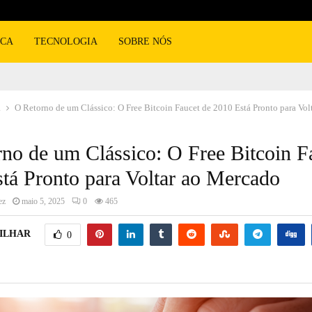
ICA
TECNOLOGIA
SOBRE NÓS
a
O Retorno de um Clássico: O Free Bitcoin Faucet de 2010 Está Pronto para Vo
no de um Clássico: O Free Bitcoin F
tá Pronto para Voltar ao Mercado
ez
maio 5, 2025
0
465
ILHAR
0