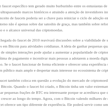
e faucet específico tem gerado muito burburinho entre os entusiastas de
ultrapassando marcos históricos e atraindo a atenção de investidores ins
nceito de faucets poderia ser a chave para reiniciar o ciclo de adoção 
etorno não é apenas sobre dar satoshis de graça, mas também sobre refor
ão e o alcance universal das criptomoedas.
chegada do faucet de 2010 reavivará discussões sobre a viabilidade de se
s em Bitcoin para atividades cotidianas. A ideia de ganhar pequenas qu
s de simples interações pode ajudar a aumentar a popularidade de crip
tima de pagamento e incentivar mais pessoas a adotarem a moeda digit
o. Se o faucet funcionar de forma eficiente e oferecer uma experiência s
um público mais amplo e despertar mais interesse no ecossistema de cri
faucet também coloca em questão a evolução do mercado de criptomoed
do Bitcoin. Quando o faucet foi criado, o Bitcoin tinha um valor extrema
har pequenas frações de BTC era interessante porque se acreditava que o
crescer ao longo do tempo. Agora, com o Bitcoin valendo milhares de 
cet oferece um tipo diferente de experiência. Ele poderá servir como u