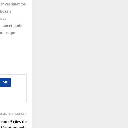
 investimentos
liosa e
 das
 faucet pode
ontos que
XIMA POSTAGEM
 com Ações de
a Criptomoeda