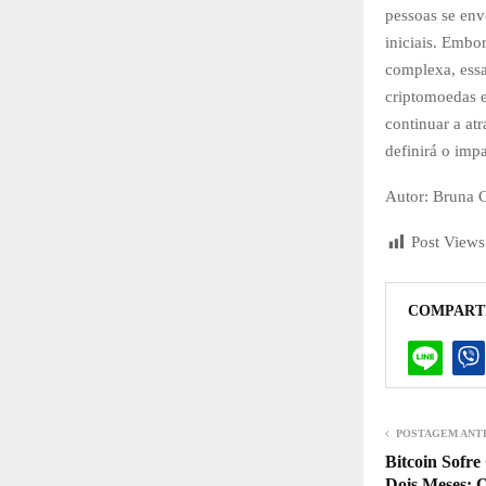
pessoas se en
iniciais. Embo
complexa, essa
criptomoedas e
continuar a at
definirá o imp
Autor: Bruna 
Post Views
COMPART
POSTAGEM ANT
Bitcoin Sofr
Dois Meses: 