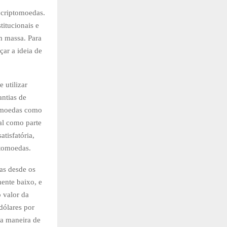
 criptomoedas.
titucionais e
em massa. Para
çar a ideia de
 utilizar
antias de
tomoedas como
al como parte
atisfatória,
ptomoedas.
as desde os
mente baixo, e
 valor da
dólares por
ma maneira de