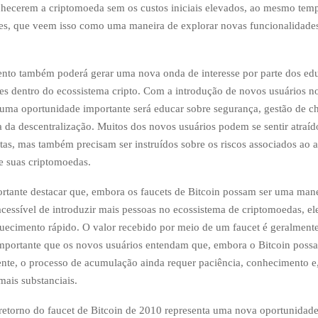
hecerem a criptomoeda sem os custos iniciais elevados, ao mesmo temp
es, que veem isso como uma maneira de explorar novas funcionalidade
nto também poderá gerar uma nova onda de interesse por parte dos ed
s dentro do ecossistema cripto. Com a introdução de novos usuários 
uma oportunidade importante será educar sobre segurança, gestão de ch
a da descentralização. Muitos dos novos usuários podem se sentir atraíd
uitas, mas também precisam ser instruídos sobre os riscos associados a
e suas criptomoedas.
ortante destacar que, embora os faucets de Bitcoin possam ser uma man
cessível de introduzir mais pessoas no ecossistema de criptomoedas, e
uecimento rápido. O valor recebido por meio de um faucet é geralment
mportante que os novos usuários entendam que, embora o Bitcoin possa 
ente, o processo de acumulação ainda requer paciência, conhecimento e,
mais substanciais.
etorno do faucet de Bitcoin de 2010 representa uma nova oportunidade