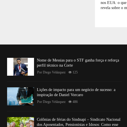
nos EUA: o que
revela sobre o m
Nome de Messias para o STF ganha força e reforça
perfil técnico na Corte
Por
Diego Velázquez
125
Lições de impacto para um negócio de sucesso: a
inspiração de Daniel Vorcaro
Por
Diego Velázquez
486
Colônias de férias do Sindnapi – Sindicato Nacional
dos Aposentados, Pensionistas e Idosos: Como esse