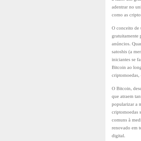
adentrar no un
como as cript
O conceito de 
gratuitamente 
anúncios. Quan
satoshis (a me
iniciantes se 
Bitcoin ao lon
criptomoedas,
O Bitcoin, des
que atraem tan
popularizar a 
criptomoedas s
comuns à medid
renovado em to
digital.