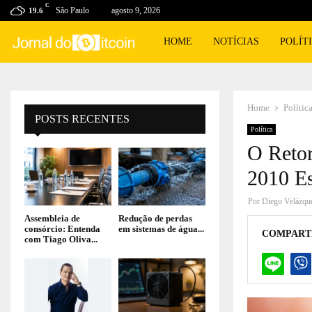
C
São Paulo
agosto 9, 2026
19.6
HOME
NOTÍCIAS
POLÍT
Home
Polític
POSTS RECENTES
Política
O Retor
2010 Es
Por
Diego Velázqu
Assembleia de
Redução de perdas
consórcio: Entenda
em sistemas de água...
COMPART
com Tiago Oliva...