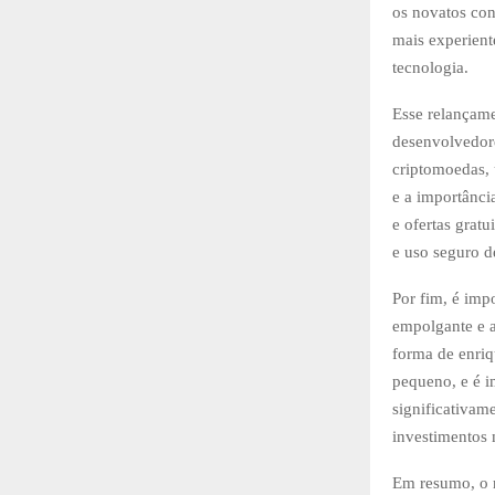
os novatos con
mais experient
tecnologia.
Esse relançame
desenvolvedore
criptomoedas, 
e a importânci
e ofertas grat
e uso seguro d
Por fim, é imp
empolgante e a
forma de enriq
pequeno, e é i
significativam
investimentos 
Em resumo, o r