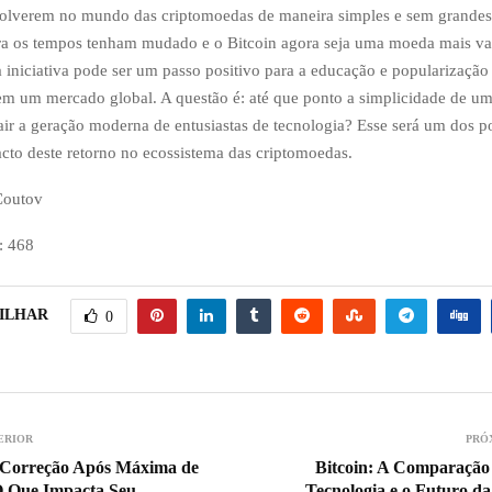
volverem no mundo das criptomoedas de maneira simples e sem grandes
ra os tempos tenham mudado e o Bitcoin agora seja uma moeda mais va
 iniciativa pode ser um passo positivo para a educação e popularização
m um mercado global. A questão é: até que ponto a simplicidade de um
rair a geração moderna de entusiastas de tecnologia? Esse será um dos p
acto deste retorno no ecossistema das criptomoedas.
Coutov
:
468
ILHAR
0
ERIOR
PRÓ
e Correção Após Máxima de
Bitcoin: A Comparação
O Que Impacta Seu
Tecnologia e o Futuro d