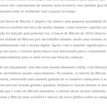
iverso das criptomoedas de maneira mais acessível, mas também gera d
omoedas estão se moldando com o passar do tempo.
um faucet de Bitcoin é simples: ele oferece uma pequena quantidade de
para os usuários em troca de tarefas simples, como resolver captchas ou 
do foi lançado pela primeira vez, o faucet de Bitcoin de 2010 oferecia 
nor unidade de Bitcoin) por um trabalho mínimo, sendo uma maneira ace
familiarizarem com a moeda digital. Agora, com o aumento significativo 
go dos anos, o retorno desse faucet será interessante para a comunidade
 especialmente para os mais novos que buscam começar.
de seu lançamento, tem sido uma moeda altamente volátil, com flutuaçõ
to investidores quanto especuladores. No entanto, os faucets de Bitcoin
moeda, oferecendo uma maneira gratuita de os usuários começarem a a
em precisar investir grandes quantias. Embora os faucets tenham se to
a que o valor do Bitcoin aumentou, o retorno desse recurso simboliza 
rnar o Bitcoin mais acessível e educar um novo público sobre as vant