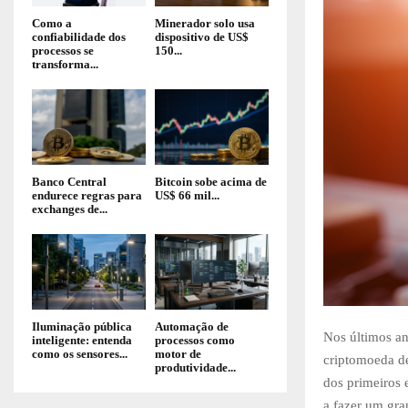
Como a
Minerador solo usa
confiabilidade dos
dispositivo de US$
processos se
150...
transforma...
Banco Central
Bitcoin sobe acima de
endurece regras para
US$ 66 mil...
exchanges de...
Iluminação pública
Automação de
Nos últimos an
inteligente: entenda
processos como
como os sensores...
motor de
criptomoeda d
produtividade...
dos primeiros e
a fazer um gra