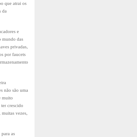
o que atrai os
s da
ucadores e
no mundo das
aves privadas,
os por faucets
o armazenamento
eira
les não são uma
e muito
ter crescido
 muitas vezes,
 para as