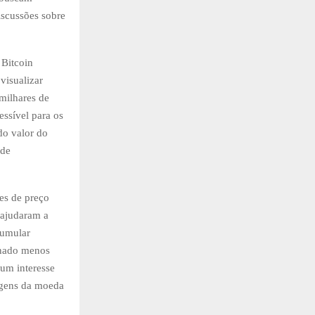
iscussões sobre
 Bitcoin
visualizar
milhares de
ssível para os
do valor do
 de
es de preço
 ajudaram a
cumular
rnado menos
um interesse
agens da moeda