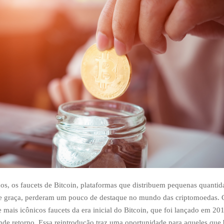
os, os faucets de Bitcoin, plataformas que distribuem pequenas quantid
e graça, perderam um pouco de destaque no mundo das criptomoedas.
 mais icônicos faucets da era inicial do Bitcoin, que foi lançado em 201
nde retorno. Essa reintrodução traz uma oportunidade para aqueles qu