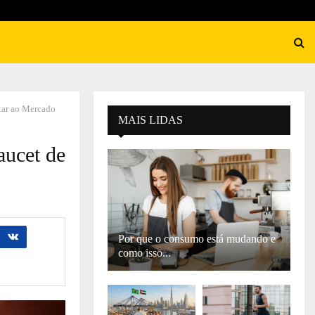
ltar ao Mercado
MAIS LIDAS
aucet de
Por que o consumo está mudando e
como isso...