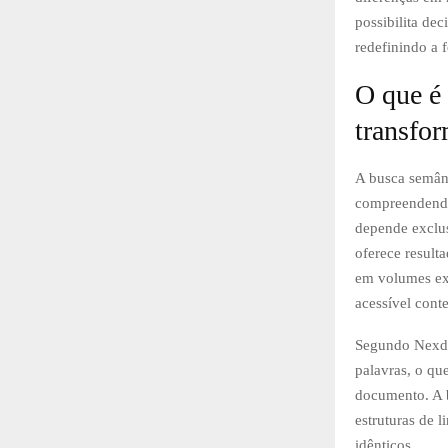
possibilita dec
redefinindo a f
O que é 
transfo
A busca semânti
compreendendo 
depende exclus
oferece result
em volumes ex
acessível cont
Segundo Nexdat
palavras, o qu
documento. A b
estruturas de 
idênticos.