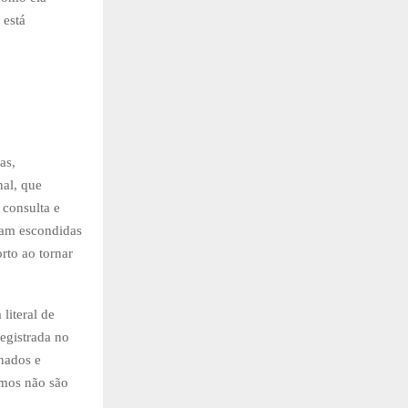
 está
as,
nal, que
 consulta e
avam escondidas
to ao tornar
literal de
egistrada no
onados e
rmos não são