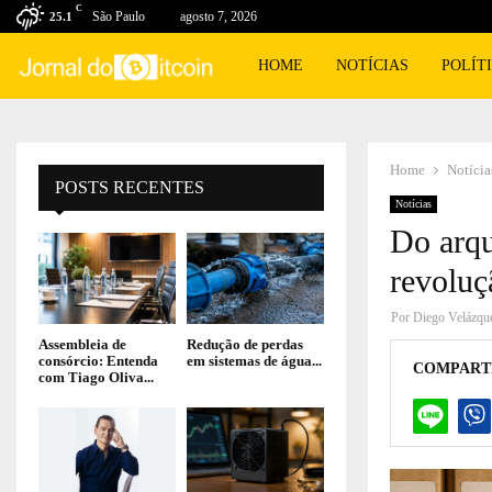
C
São Paulo
agosto 7, 2026
25.1
HOME
NOTÍCIAS
POLÍT
Home
Notícia
POSTS RECENTES
Notícias
Do arqu
revoluç
Por
Diego Velázqu
Assembleia de
Redução de perdas
consórcio: Entenda
em sistemas de água...
COMPART
com Tiago Oliva...