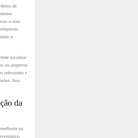
ritmos de
istema
vras a seus
e empresas
liam o
mite localizar
as ou arquivos
s relevantes e
isões. Isso
oção da
 melhoria na
governança,