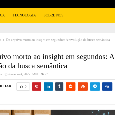
ICA
TECNOLOGIA
SOBRE NÓS
s
Do arquivo morto ao insight em segundos: A revolução da busca semântica
ivo morto ao insight em segundos: A
ão da busca semântica
ez
dezembro 4, 2025
0
270
ILHAR
0