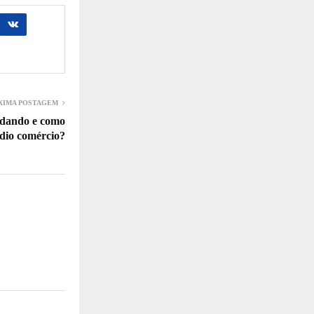
XIMA POSTAGEM
udando e como
édio comércio?