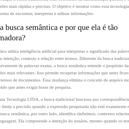
isões mais rápidas e precisas. O objetivo é mostrar como essa tecnologia
orma de encontrar, interpretar e utilizar informações.
a busca semântica e por que ela é tão
rmadora?
ca utiliza inteligência artificial para interpretar o significado das palavr
intenção, contexto e relação entre termos. Diferente da busca tradicio
ivamente de palavras exatas, a busca semântica entende o propósito da
ados mais relevantes. Isso permite recuperar informações que antes fic
tensos de documentos. Essa mudança elimina o conceito de arquivo mor
eúdo que antes exigia horas de pesquisa.
a Tecnologia LTDA, a busca tradicional funciona por correspondência 
e limita a precisão quando a expressão pesquisada não está exatamente r
usca semântica, por outro lado, identifica sinônimos, contextos relaci
linguagem. Ela compreende a intenção do usuário, mesmo quando os te