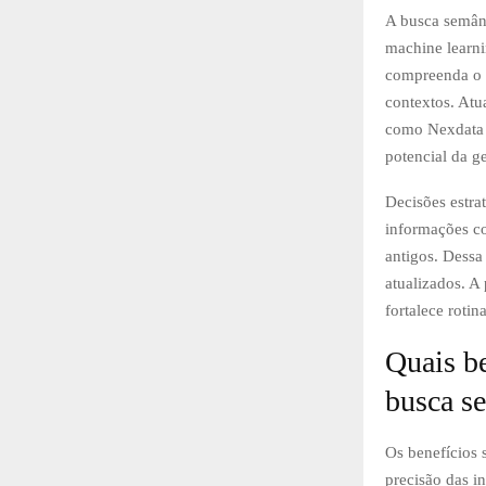
A busca semânt
machine learni
compreenda o s
contextos. Atu
como Nexdata 
potencial da g
Decisões estra
informações co
antigos. Dessa
atualizados. A
fortalece rotin
Quais b
busca s
Os benefícios 
precisão das i