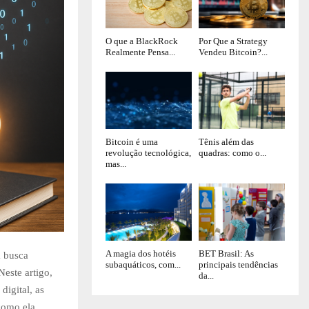
O que a BlackRock
Por Que a Strategy
Realmente Pensa...
Vendeu Bitcoin?...
Bitcoin é uma
Tênis além das
revolução tecnológica,
quadras: como o...
mas...
A magia dos hotéis
BET Brasil: As
a busca
subaquáticos, com...
principais tendências
este artigo,
da...
igital, as
 como ela