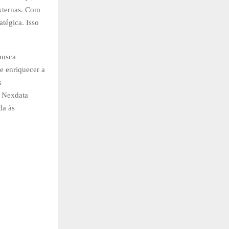
externas. Com
atégica. Isso
busca
e enriquecer a
s
o Nexdata
da às