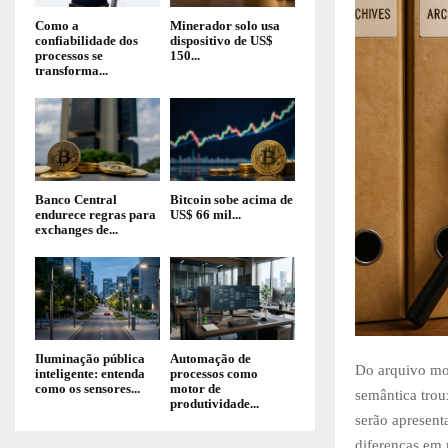
Como a
Minerador solo usa
confiabilidade dos
dispositivo de US$
processos se
150...
transforma...
Banco Central
Bitcoin sobe acima de
endurece regras para
US$ 66 mil...
exchanges de...
Iluminação pública
Automação de
Do arquivo mor
inteligente: entenda
processos como
como os sensores...
motor de
semântica trou
produtividade...
serão apresent
diferenças em 