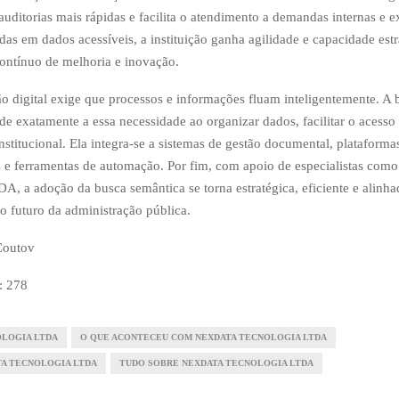
 auditorias mais rápidas e facilita o atendimento a demandas internas e 
das em dados acessíveis, a instituição ganha agilidade e capacidade estr
contínuo de melhoria e inovação.
o digital exige que processos e informações fluam inteligentemente. A 
de exatamente a essa necessidade ao organizar dados, facilitar o acesso 
stitucional. Ela integra-se a sistemas de gestão documental, plataforma
s e ferramentas de automação. Por fim, com apoio de especialistas com
A, a adoção da busca semântica se torna estratégica, eficiente e alinha
o futuro da administração pública.
Coutov
:
278
OLOGIA LTDA
O QUE ACONTECEU COM NEXDATA TECNOLOGIA LTDA
TA TECNOLOGIA LTDA
TUDO SOBRE NEXDATA TECNOLOGIA LTDA