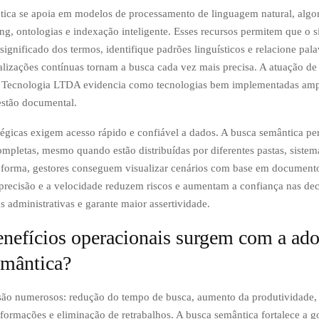
ica se apoia em modelos de processamento de linguagem natural, algo
ng, ontologias e indexação inteligente. Esses recursos permitem que o s
ignificado dos termos, identifique padrões linguísticos e relacione pala
alizações contínuas tornam a busca cada vez mais precisa. A atuação d
Tecnologia LTDA evidencia como tecnologias bem implementadas amp
estão documental.
tégicas exigem acesso rápido e confiável a dados. A busca semântica per
mpletas, mesmo quando estão distribuídas por diferentes pastas, sistem
 forma, gestores conseguem visualizar cenários com base em documento
 precisão e a velocidade reduzem riscos e aumentam a confiança nas dec
as administrativas e garante maior assertividade.
enefícios operacionais surgem com a ad
emântica?
são numerosos: redução do tempo de busca, aumento da produtividade,
nformações e eliminação de retrabalhos. A busca semântica fortalece a 