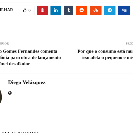
ILHAR
0
ERIOR
PRÓ
o Gomes Fernandes comenta
Por que o consumo está m
lônia para obra de lançamento
isso afeta o pequeno e m
únel desafiador
Diego Velázquez