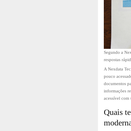
Segundo a Nex
respostas rápid
A Nexdata Tec
pouco acessado
documentos pas
informações re
acessível com
Quais t
modern