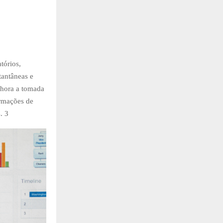
tórios,
tantâneas e
lhora a tomada
ormações de
. 3