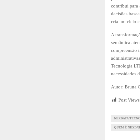
contribui para
decisões basea
cria um ciclo 
A transformaçã
semântica aten
compreensão in
administrativa
Tecnologia LTD
necessidades d
Autor: Bruna 
Post Views
NEXDATA TECN
QUEM É NEXDA