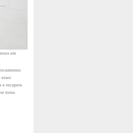
ersos em
 documentos
 esses
s e recupera
se torna