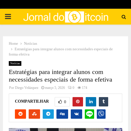
PRIMARY
MENU
Home
Notícias
Estratégias para integrar alunos com necessidades especiais de
forma efetiva
Notícias
Estratégias para integrar alunos com
necessidades especiais de forma efetiva
Por
Diego Velázquez
março 5, 2026
0
174
COMPARTILHAR
0