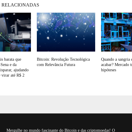
 RELACIONADAS
s barata que
Bitcoin: Revolução Tecnológica
Quando a sangria d
-Sena e da
com Relevância Futura
acabar? Mercado t
isparar, ajudando
hipóteses
 virar até R$ 2
Mergulhe no mundo fascinante do Bitcoin e das criptomoedas! O