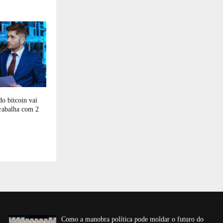
o bitcoin vai
rabalha com 2
Como a manobra política pode moldar o futuro do