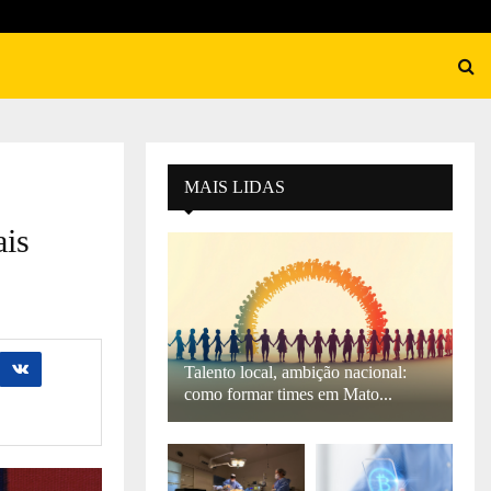
MAIS LIDAS
ais
Talento local, ambição nacional:
como formar times em Mato...