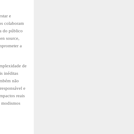
star e
ços colaboram
ça do público
en source,
omprometer a
omplexidade de
s inéditas
também não
 responsável e
mpactos reais
de modismos