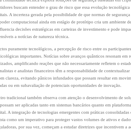
 comunidade técnica explora soluções de segurança baseadas em cripto
stidores buscam entender o grau de risco que essa evolução tecnológica
gitais. A incerteza gerada pela possibilidade de que normas de seguranç
poder computacional ainda em estágio de protótipo cria um ambiente de 
fluencia decisões estratégicas em carteiras de investimento e pode impac
nsíveis a notícias de natureza técnica.
tos puramente tecnológicos, a percepção de risco entre os participant
icológicas importantes. Notícias sobre avanços quânticos resonam em re
lizados, amplificando reações que não necessariamente refletem o estad
nalistas e analistas financeiros têm a responsabilidade de contextualizar
om clareza, evitando pânicos infundados que possam resultar em movi
adas ou em subavaliação de potenciais oportunidades de inovação.
eiro tradicional também observa com atenção o desenvolvimento de sol
e possam ser aplicadas tanto em sistemas bancários quanto em plataform
tal. A integração de tecnologias emergentes com práticas consolidadas
vista como um imperativo para proteger vastos volumes de ativos e dados
eguladoras, por sua vez, começam a estudar diretrizes que incentivem a 