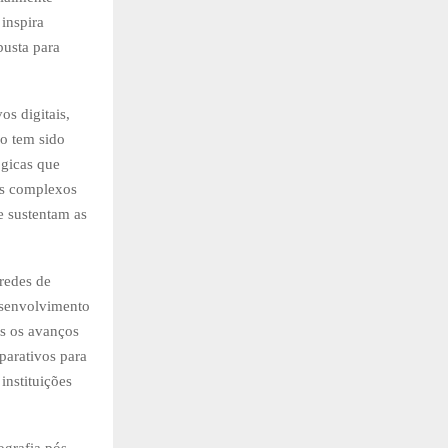
inspira
busta para
s digitais,
ão tem sido
gicas que
os complexos
e sustentam as
 redes de
esenvolvimento
s os avanços
parativos para
instituições