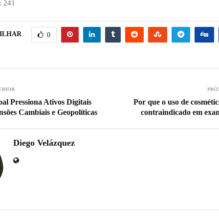
:
241
ILHAR
0
ERIOR
PRÓ
l Pressiona Ativos Digitais
Por que o uso de cosmético
sões Cambiais e Geopolíticas
contraindicado em ex
Diego Velázquez