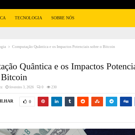
ICA
TECNOLOGIA
SOBRE NÓS
ogia
Computação Quântica e os Impactos Potenciais sobre o Bitcoin
ção Quântica e os Impactos Potenci
 Bitcoin
ez
fevereiro 3, 2026
0
230
ILHAR
0