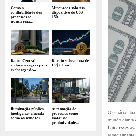
Como a
Minerador solo usa
confiabilidade dos
dispositivo de US$
processos se
150...
transforma...
Banco Central
Bitcoin sobe acima de
endurece regras para
US$ 66 mil...
exchanges de...
Iluminação pública
Automação de
O cenário atua
inteligente: entenda
processos como
como os sensores...
motor de
mundo diante d
produtividade...
Entre esses a
especialmente