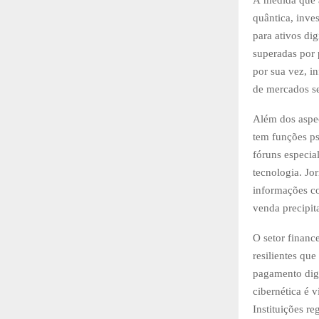
À medida que a
quântica, inve
para ativos di
superadas por 
por sua vez, in
de mercados se
Além dos aspec
tem funções ps
fóruns especia
tecnologia. Jor
informações c
venda precipit
O setor financ
resilientes qu
pagamento digi
cibernética é 
Instituições r