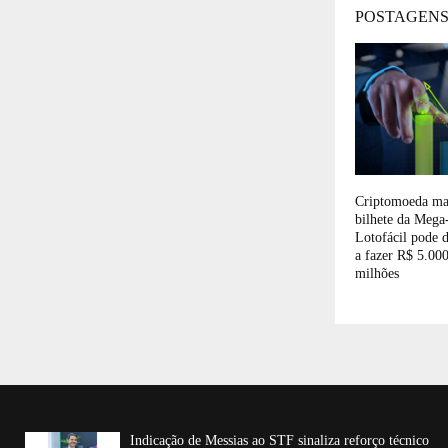
POSTAGENS
Criptomoeda mai
bilhete da Mega
Lotofácil pode d
a fazer R$ 5.000
milhões
Indicação de Messias ao STF sinaliza reforço técnico