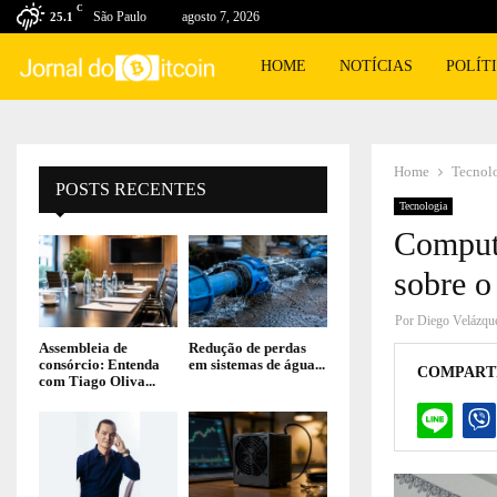
C
São Paulo
agosto 7, 2026
25.1
HOME
NOTÍCIAS
POLÍT
Home
Tecnol
POSTS RECENTES
Tecnologia
Computa
sobre o
Por
Diego Velázqu
Assembleia de
Redução de perdas
consórcio: Entenda
em sistemas de água...
COMPART
com Tiago Oliva...