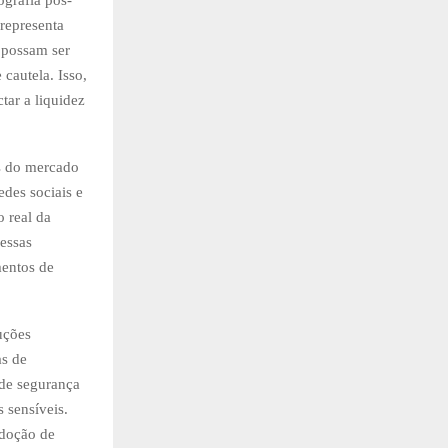
grafia pós-
 representa
a possam ser
cautela. Isso,
tar a liquidez
es do mercado
des sociais e
o real da
 essas
mentos de
uções
as de
 de segurança
 sensíveis.
adoção de