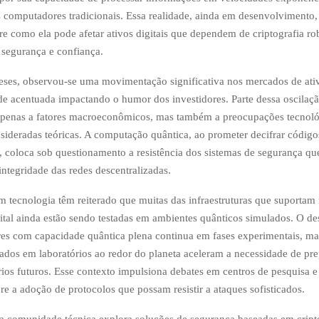
 computadores tradicionais. Essa realidade, ainda em desenvolvimento, 
re como ela pode afetar ativos digitais que dependem de criptografia ro
segurança e confiança.
ses, observou-se uma movimentação significativa nos mercados de ativo
de acentuada impactando o humor dos investidores. Parte dessa oscilaç
 apenas a fatores macroeconômicos, mas também a preocupações tecnoló
sideradas teóricas. A computação quântica, ao prometer decifrar códig
, coloca sob questionamento a resistência dos sistemas de segurança qu
integridade das redes descentralizadas.
em tecnologia têm reiterado que muitas das infraestruturas que suportam
tal ainda estão sendo testadas em ambientes quânticos simulados. O d
es com capacidade quântica plena continua em fases experimentais, ma
ados em laboratórios ao redor do planeta aceleram a necessidade de pre
rios futuros. Esse contexto impulsiona debates em centros de pesquisa e 
bre a adoção de protocolos que possam resistir a ataques sofisticados.