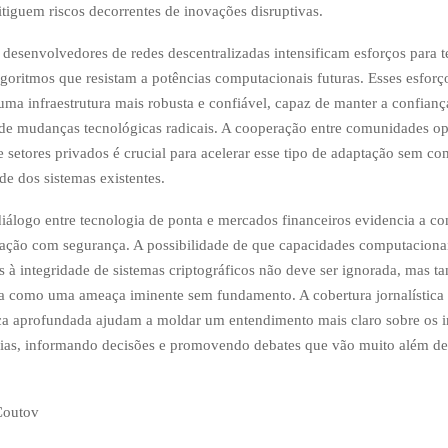
itiguem riscos decorrentes de inovações disruptivas.
 desenvolvedores de redes descentralizadas intensificam esforços para te
goritmos que resistam a potências computacionais futuras. Esses esfor
 uma infraestrutura mais robusta e confiável, capaz de manter a confian
de mudanças tecnológicas radicais. A cooperação entre comunidades op
e setores privados é crucial para acelerar esse tipo de adaptação sem c
de dos sistemas existentes.
diálogo entre tecnologia de ponta e mercados financeiros evidencia a c
vação com segurança. A possibilidade de que capacidades computacionai
s à integridade de sistemas criptográficos não deve ser ignorada, mas 
da como uma ameaça iminente sem fundamento. A cobertura jornalística
ica aprofundada ajudam a moldar um entendimento mais claro sobre os i
cias, informando decisões e promovendo debates que vão muito além 
Coutov