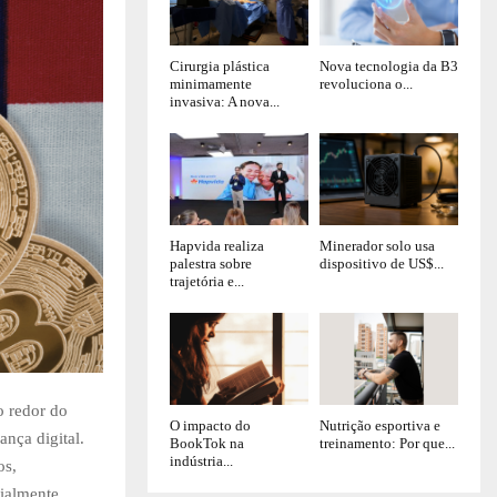
Cirurgia plástica
Nova tecnologia da B3
minimamente
revoluciona o...
invasiva: A nova...
Hapvida realiza
Minerador solo usa
palestra sobre
dispositivo de US$...
trajetória e...
o redor do
O impacto do
Nutrição esportiva e
nça digital.
BookTok na
treinamento: Por que...
indústria...
os,
ialmente