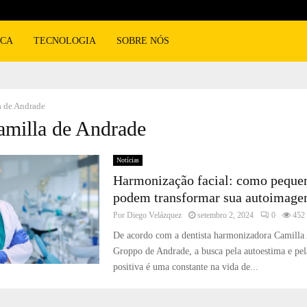
ICA
TECNOLOGIA
SOBRE NÓS
a de Andrade
amilla de Andrade
Notícias
Harmonização facial: como pequen
podem transformar sua autoimag
Por
Diego Velázquez
setembro 2, 2024
0
452
De acordo com a dentista harmonizadora Camilla
Groppo de Andrade, a busca pela autoestima e pe
positiva é uma constante na vida de...