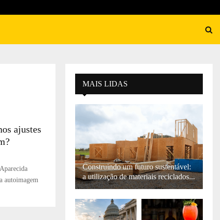
MAIS LIDAS
os ajustes
em?
Construindo um futuro sustentável:
 Aparecida
a utilização de materiais reciclados...
la autoimagem