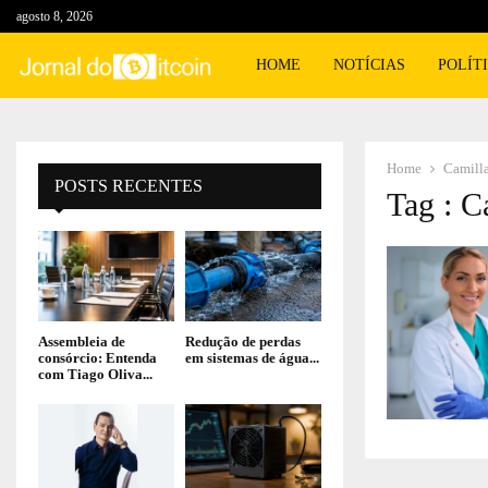
agosto 8, 2026
HOME
NOTÍCIAS
POLÍT
Home
Camill
POSTS RECENTES
Tag : C
Assembleia de
Redução de perdas
consórcio: Entenda
em sistemas de água...
com Tiago Oliva...