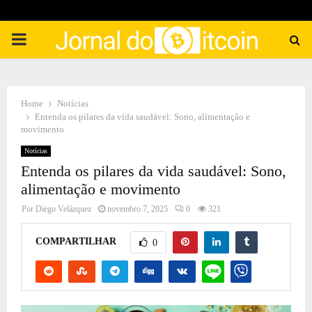
PRIMARY
MENU
Home
Notícias
Entenda os pilares da vida saudável: Sono, alimentação e
movimento
Notícias
Entenda os pilares da vida saudável: Sono,
alimentação e movimento
Por
Diego Velázquez
novembro 7, 2025
0
321
COMPARTILHAR
0