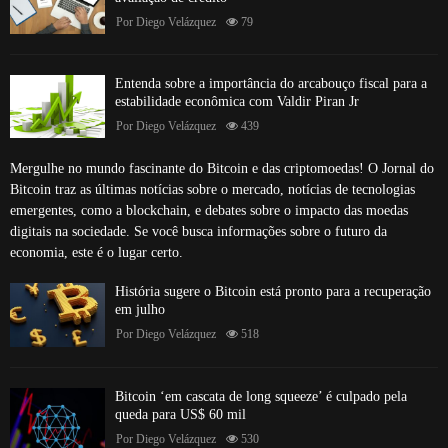
Por
Diego Velázquez
79
Entenda sobre a importância do arcabouço fiscal para a
estabilidade econômica com Valdir Piran Jr
Por
Diego Velázquez
439
Mergulhe no mundo fascinante do Bitcoin e das criptomoedas! O Jornal do
Bitcoin traz as últimas notícias sobre o mercado, notícias de tecnologias
emergentes, como a blockchain, e debates sobre o impacto das moedas
digitais na sociedade. Se você busca informações sobre o futuro da
economia, este é o lugar certo.
História sugere o Bitcoin está pronto para a recuperação
em julho
Por
Diego Velázquez
518
Bitcoin ‘em cascata de long squeeze’ é culpado pela
queda para US$ 60 mil
Por
Diego Velázquez
530