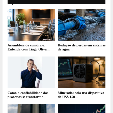
Assembleia de consórcio:
Redução de perdas em sistemas
Entenda com Tiago Oliva...
de água...
Como a confiabilidade dos
Minerador solo usa dispositivo
processos se transforma...
de US$ 150...