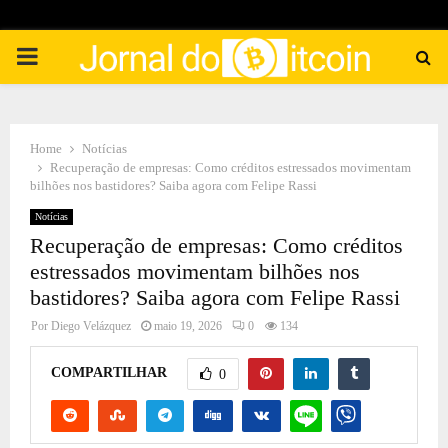
PRIMARY
MENU
Home
Notícias
Recuperação de empresas: Como créditos estressados movimentam
bilhões nos bastidores? Saiba agora com Felipe Rassi
Notícias
Recuperação de empresas: Como créditos
estressados movimentam bilhões nos
bastidores? Saiba agora com Felipe Rassi
Por
Diego Velázquez
maio 19, 2026
0
134
COMPARTILHAR
0