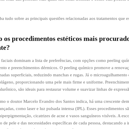
iba tudo sobre as principais questões relacionadas aos tratamentos que
o os procedimentos estéticos mais procurad
te?
 faciais dominam a lista de preferências, com opções como peeling quí
nto e preenchimentos dérmicos. O peeling químico promove a renovaç
adas superficiais, reduzindo manchas e rugas. Já o microagulhamento 
olágeno, proporcionando uma pele mais firme e uniforme. Preenchimen
lurônico, são ideais para restaurar volume e suavizar linhas de express
omo o doutor Marcelo Evandro dos Santos indica, há uma crescente de
ançadas, como laser e luz pulsada intensa (IPL). Esses procedimentos sã
hiperpigmentação, cicatrizes de acne e vasos sanguíneos visíveis. A esco
o de pele e das necessidades específicas de cada pessoa, destacando a 