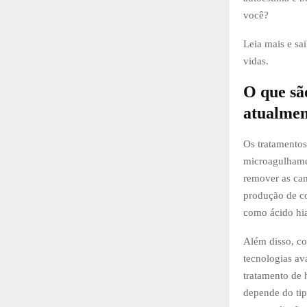
você?
Leia mais e sa
vidas.
O que sã
atualmen
Os tratamentos
microagulhame
remover as cam
produção de c
como ácido hia
Além disso, c
tecnologias av
tratamento de 
depende do tip