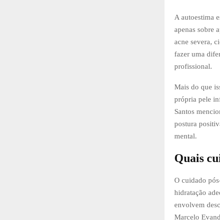
A autoestima e
apenas sobre a
acne severa, c
fazer uma dife
profissional.
Mais do que is
própria pele i
Santos mencion
postura positi
mental.
Quais cu
O cuidado pós-
hidratação ade
envolvem desc
Marcelo Evandr