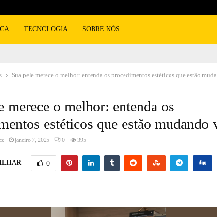
ICA
TECNOLOGIA
SOBRE NÓS
s
Sua pele merece o melhor: entenda os procedimentos estéticos que estão mud
e merece o melhor: entenda os
mentos estéticos que estão mudando 
ez
janeiro 7, 2025
0
395
ILHAR
0