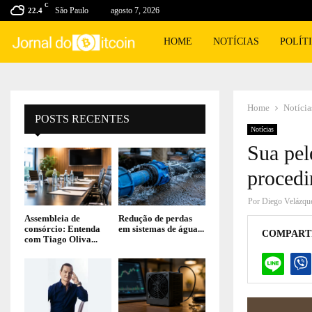
C
São Paulo
agosto 7, 2026
22.4
HOME
NOTÍCIAS
POLÍT
Home
Notícia
POSTS RECENTES
Notícias
Sua pel
procedi
Por
Diego Velázqu
Assembleia de
Redução de perdas
consórcio: Entenda
em sistemas de água...
COMPART
com Tiago Oliva...