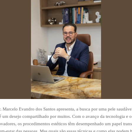
 Marcelo Evandro dos Santos apresenta, a busca por uma pele saudáve
é um desejo compartilhado por muitos. Com o avanço da tecnologia e o
novadores, os procedimentos estéticos têm desempenhado um papel tran
em-estar das pessoas. Mas quais são essas técnicas e como elas podem b