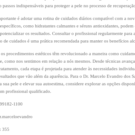
ão passos indispensáveis para proteger a pele no processo de recuperaçã
portante é adotar uma rotina de cuidados diários compatível com a no
 específicos, como hidratantes calmantes e séruns antioxidantes, pode
potencializar os resultados. Consultar o profissional regularmente para 
no de cuidados é uma prática recomendada para manter os benefícios al
os procedimentos estéticos têm revolucionado a maneira como cuidamo
e, como nos sentimos em relação a nós mesmos. Desde técnicas avança
ratamento, cada etapa é projetada para atender às necessidades individu
ultados que vão além da aparência. Para o Dr. Marcelo Evandro dos Sa
a sua pele e elevar sua autoestima, considere explorar as opções dispon
um profissional qualificado.
) 99182-1100
r.marceloevandro
:
355