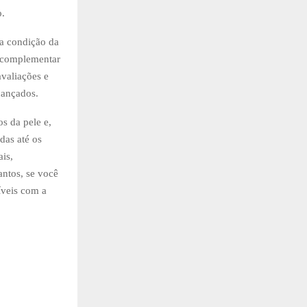
o.
va condição da
m complementar
avaliações e
cançados.
s da pele e,
das até os
ais,
ntos, se você
íveis com a