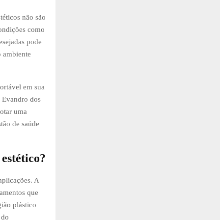
téticos não são
condições como
desejadas pode
o ambiente
fortável em sua
o Evandro dos
dotar uma
stão de saúde
estético?
mplicações. A
atamentos que
ião plástico
 do