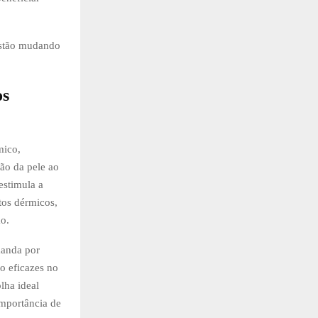
 estão mudando
os
mico,
ão da pele ao
estimula a
tos dérmicos,
ão.
manda por
o eficazes no
lha ideal
importância de