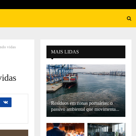
ando vidas
MAIS LIDAS
vidas
Resíduos em zonas portuárias: o
passivo ambiental que movimenta...