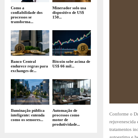
Como a
Minerador solo usa
confiabilidade dos
dispositivo de US$
processos se
150...
transforma...
Banco Central
Bitcoin sobe acima de
endurece regras para
US$ 66 mil...
exchanges de...
Iluminação pública
Automação de
Conforme o Dr.
inteligente: entenda
processos como
como os sensores...
motor de
rejuvenescida 
produtividade...
tratamentos i
autoestima e b