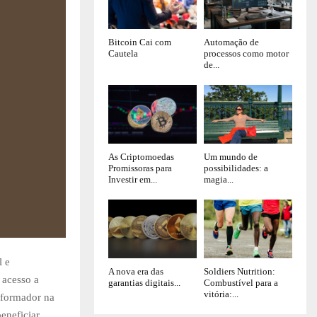
Bitcoin Cai com
Automação de
Cautela
processos como motor
de...
As Criptomoedas
Um mundo de
Promissoras para
possibilidades: a
Investir em...
magia...
l e
A nova era das
Soldiers Nutrition:
 acesso a
garantias digitais...
Combustível para a
vitória:...
sformador na
eneficiar