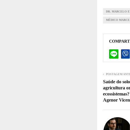
DR. MARCELO 
MÉDICO MARCE
COMPART
POSTAGEM ANT
Saúde do solo
agricultura o
ecossistemas?
Agenor Vicent