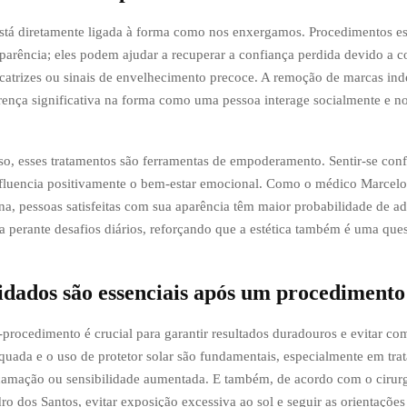
stá diretamente ligada à forma como nos enxergamos. Procedimentos es
parência; eles podem ajudar a recuperar a confiança perdida devido a 
icatrizes ou sinais de envelhecimento precoce. A remoção de marcas in
rença significativa na forma como uma pessoa interage socialmente e n
so, esses tratamentos são ferramentas de empoderamento. Sentir-se con
nfluencia positivamente o bem-estar emocional. Como o médico Marcel
a, pessoas satisfeitas com sua aparência têm maior probabilidade de a
va perante desafios diários, reforçando que a estética também é uma que
idados são essenciais após um procedimento 
procedimento é crucial para garantir resultados duradouros e evitar co
quada e o uso de protetor solar são fundamentais, especialmente em tr
amação ou sensibilidade aumentada. E também, de acordo com o cirurg
o dos Santos, evitar exposição excessiva ao sol e seguir as orientações