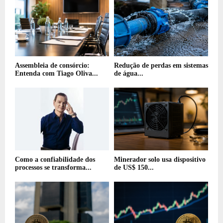
Assembleia de consórcio:
Redução de perdas em sistemas
Entenda com Tiago Oliva...
de água...
Como a confiabilidade dos
Minerador solo usa dispositivo
processos se transforma...
de US$ 150...