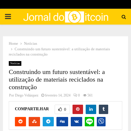
PRIMARY
MENU
Home
Notícias
Construindo um futuro sustentável: a utilização de materiais
reciclados na construção
Notícias
Construindo um futuro sustentável: a
utilização de materiais reciclados na
construção
Por
Diego Velázquez
fevereiro 14, 2024
0
561
COMPARTILHAR
0