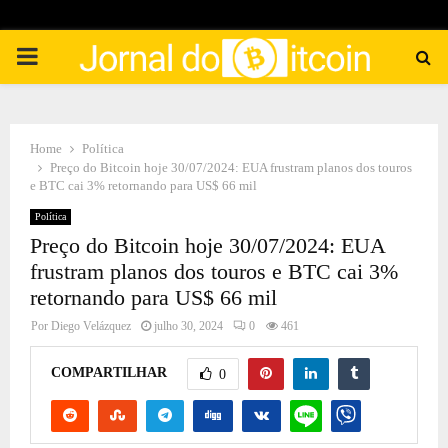
PRIMARY
MENU
Home
Política
Preço do Bitcoin hoje 30/07/2024: EUA frustram planos dos touros
e BTC cai 3% retornando para US$ 66 mil
Política
Preço do Bitcoin hoje 30/07/2024: EUA
frustram planos dos touros e BTC cai 3%
retornando para US$ 66 mil
Por
Diego Velázquez
julho 30, 2024
0
461
COMPARTILHAR
0