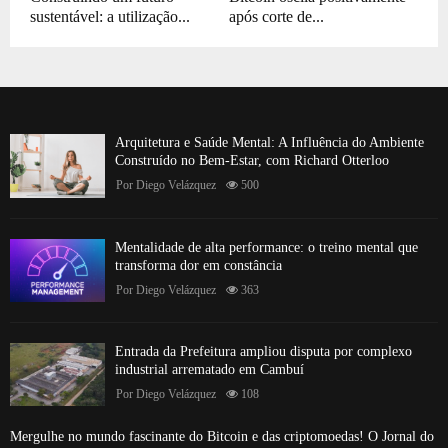
sustentável: a utilização...
após corte de...
Arquitetura e Saúde Mental: A Influência do Ambiente
Construído no Bem-Estar, com Richard Otterloo
Por
Diego Velázquez
500
Mentalidade de alta performance: o treino mental que
transforma dor em constância
Por
Diego Velázquez
363
Entrada da Prefeitura ampliou disputa por complexo
industrial arrematado em Cambuí
Por
Diego Velázquez
108
Mergulhe no mundo fascinante do Bitcoin e das criptomoedas! O Jornal do