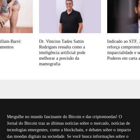
llain-Barré:
Dr. Vinicius Tadeu Sattin
Indicado ao STF, 
amentos
Rodrigues ressalta como a
reforça compromi
inteligência artificial pode
imparcialidade e s
melhorar a precisão da
Poderes em carta 
mamografia
Mergulhe no mundo fascinante do Bitcoin e das criptomoedas! O
Jornal do Bitcoin traz as últimas notícias sobre o mercado, notícias de
tecnologias emergentes, como a blockchain, e debates sobre o impacto
das moedas digitais na sociedade. Se você busca informações sobre o