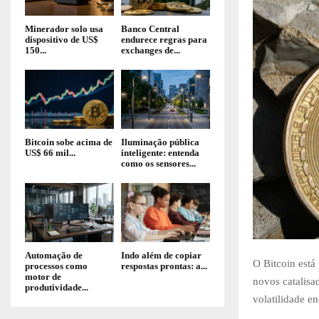
Minerador solo usa
Banco Central
dispositivo de US$
endurece regras para
150...
exchanges de...
Bitcoin sobe acima de
Iluminação pública
US$ 66 mil...
inteligente: entenda
como os sensores...
Automação de
Indo além de copiar
O Bitcoin está
processos como
respostas prontas: a...
motor de
novos catalisa
produtividade...
volatilidade e