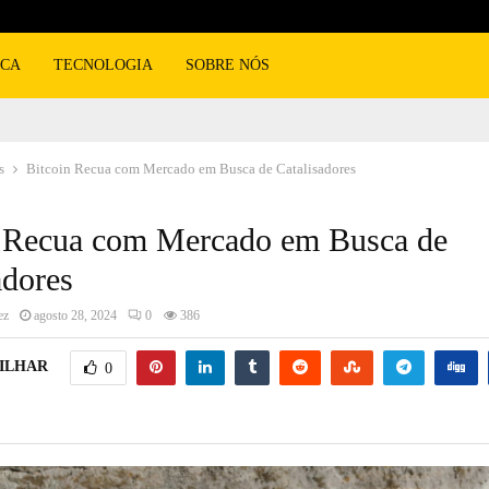
ICA
TECNOLOGIA
SOBRE NÓS
s
Bitcoin Recua com Mercado em Busca de Catalisadores
n Recua com Mercado em Busca de
adores
ez
agosto 28, 2024
0
386
ILHAR
0