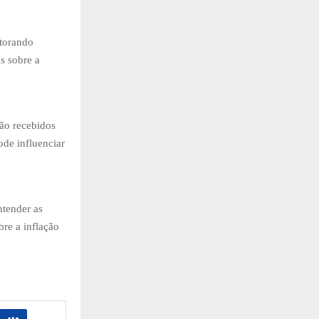
itorando
s sobre a
ão recebidos
ode influenciar
ntender as
bre a inflação