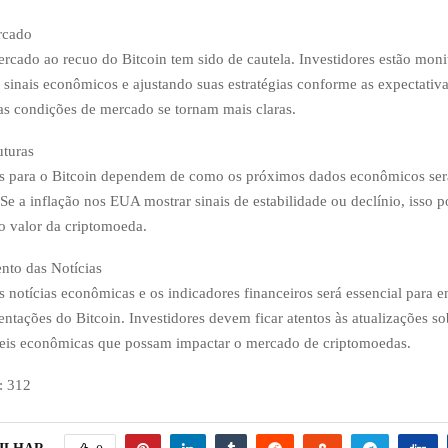
rcado
rcado ao recuo do Bitcoin tem sido de cautela. Investidores estão mon
 sinais econômicos e ajustando suas estratégias conforme as expectativa
ras condições de mercado se tornam mais claras.
uturas
as para o Bitcoin dependem de como os próximos dados econômicos ser
Se a inflação nos EUA mostrar sinais de estabilidade ou declínio, isso p
o valor da criptomoeda.
to das Notícias
notícias econômicas e os indicadores financeiros será essencial para e
ntações do Bitcoin. Investidores devem ficar atentos às atualizações so
veis econômicas que possam impactar o mercado de criptomoedas.
:
312