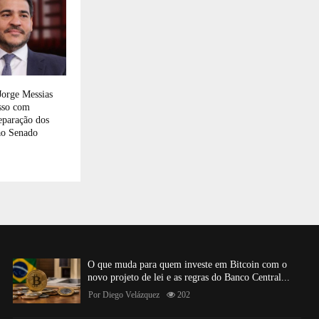
Jorge Messias
sso com
eparação dos
ao Senado
O que muda para quem investe em Bitcoin com o
novo projeto de lei e as regras do Banco Central...
Por
Diego Velázquez
202