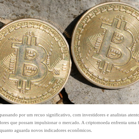
 passando por um recuo significativo, com investidores e analistas atent
dores que possam impulsionar o mercado. A criptomoeda enfrenta uma 
nquanto aguarda novos indicadores econômicos.