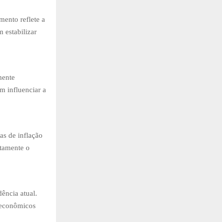
mento reflete a
 estabilizar
mente
m influenciar a
as de inflação
etamente o
ência atual.
s econômicos