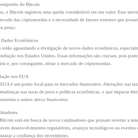
sempenho do Bitcoin
as, o Bitcoin registrou uma queda considerável em seu valor. Esse movi
ercado das criptomoedas e a necessidade de fatores externos que possam
u preço.
e Dados Econômicos
s estão aguardando a divulgação de novos dados econômicos, especial
 inflação nos Estados Unidos. Essas informações são cruciais, pois pode
ária e, por conseguinte, afetar o mercado de criptomoedas.
flação nos EUA
 EUA é um ponto focal para os mercados financeiros. Alterações nas tax
mudanças nas taxas de juros e políticas econômicas, o que impacta dir
tomoedas e outros ativos financeiros.
lisadores
itcoin está em busca de novos catalisadores que possam reverter a tend
ssíveis desenvolvimentos regulatórios, avanços tecnológicos ou evento
taurar a confiança dos investidores.