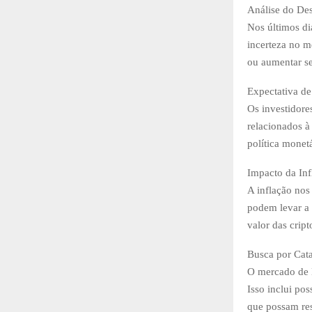
Análise do De
Nos últimos di
incerteza no m
ou aumentar se
Expectativa d
Os investidore
relacionados à
política monet
Impacto da In
A inflação nos
podem levar a 
valor das crip
Busca por Cata
O mercado de B
Isso inclui po
que possam res