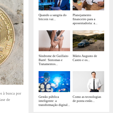
Quando a sangria do
Planejamento
bitcoin vai...
financeiro para a
aposentadoria: a...
Síndrome de Guillain-
Mário Augusto de
Barré: Sintomas e
Castro e os...
Tratamentos...
os à busca por
Gestão pública
Como as tecnologias
fase de
inteligente: a
de ponta estão...
transformação digital...