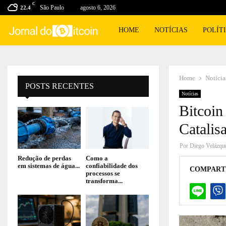
C
São Paulo
agosto 6, 2026
22.4
HOME
NOTÍCIAS
POLÍT
Home
Notícia
POSTS RECENTES
Notícias
Bitcoi
Catalis
Por
Diego Velázqu
Redução de perdas
Como a
em sistemas de água...
confiabilidade dos
COMPART
processos se
transforma...