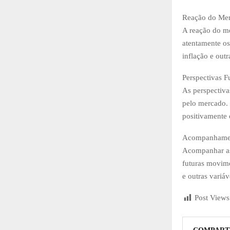
Reação do Me
A reação do me
atentamente os
inflação e out
Perspectivas F
As perspectiv
pelo mercado. 
positivamente 
Acompanhamen
Acompanhar as 
futuras movime
e outras variá
Post Views