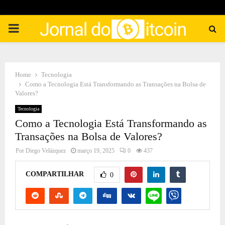
PRIMARY
MENU
Home
Tecnologia
Como a Tecnologia Está Transformando as Transações na Bolsa de
Valores?
Tecnologia
Como a Tecnologia Está Transformando as
Transações na Bolsa de Valores?
Por
Diego Velázquez
março 19, 2025
0
437
COMPARTILHAR
0