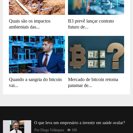
Quais são os impactos
B3 prevê lançar contrato
ambientais das...
futuro de...
Quando a sangria do bitcoin
Mercado de bitcoin retoma
vai...
patamar de...
O que leva um empresário a investir em saúde ocular?
Por
Diego Velázquez
100